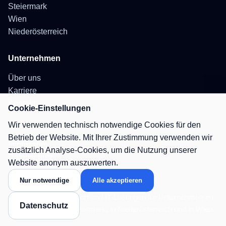
Steiermark
Wien
Niederösterreich
Unternehmen
Über uns
Karriere
Kontakt
Cookie-Einstellungen
Wir verwenden technisch notwendige Cookies für den
Rechtliches
Betrieb der Website. Mit Ihrer Zustimmung verwenden wir
Impressum
zusätzlich Analyse-Cookies, um die Nutzung unserer
Datenschutz
Website anonym auszuwerten.
Nur notwendige
Alle akzeptieren
IT-Betreuung, IT-Support und IT-Lösungen für Unternehmen im
Datenschutz
Burgenland, in der Steiermark, in Niederösterreich und in Wien.