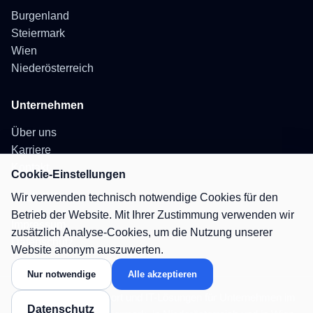
Burgenland
Steiermark
Wien
Niederösterreich
Unternehmen
Über uns
Karriere
Kontakt
Cookie-Einstellungen
Rechtliches
Wir verwenden technisch notwendige Cookies für den
Betrieb der Website. Mit Ihrer Zustimmung verwenden wir
Impressum
zusätzlich Analyse-Cookies, um die Nutzung unserer
Datenschutz
Website anonym auszuwerten.
Nur notwendige
Alle akzeptieren
IT-Betreuung, IT-Support und IT-Lösungen für Unternehmen im
Datenschutz